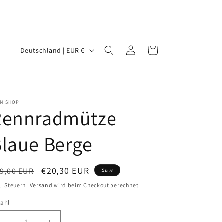
L
Einloggen
Warenkorb
Deutschland | EUR €
a
n
d
IN SHOP
/
Rennradmütze
R
laue Berge
e
g
i
ormaler
Verkaufspreis
€20,30 EUR
9,00 EUR
Sale
o
eis
l. Steuern.
Versand
wird beim Checkout berechnet
n
zahl