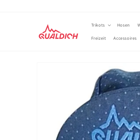
Direkt
zum
Inhalt
Trikots
Hosen
W
Freizeit
Accessoires
Zu
Produktinformationen
springen