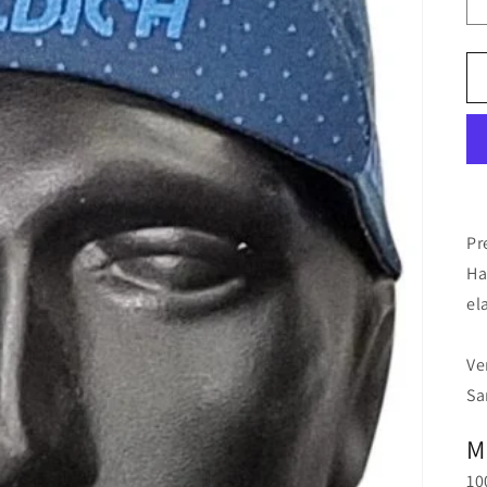
Pr
Ha
el
Ve
Sa
M
10