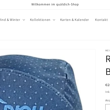
Willkommen im quäldich-Shop
ind & Winter
Kollektionen
Karten & Kalender
Kontakt
ME
B
N
€2
Pr
Ink
An