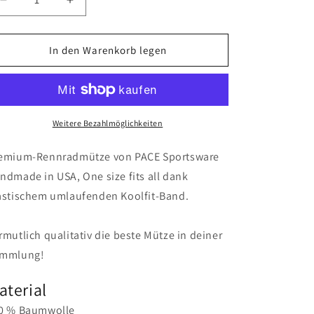
Verringere
Erhöhe
die
die
Menge
Menge
für
für
In den Warenkorb legen
Rennradmütze
Rennradmütze
Blaue
Blaue
Berge
Berge
Weitere Bezahlmöglichkeiten
emium-Rennradmütze von PACE Sportsware
ndmade in USA, One size fits all dank
astischem umlaufenden Koolfit-Band.
rmutlich qualitativ die beste Mütze in deiner
mmlung!
aterial
0 % Baumwolle